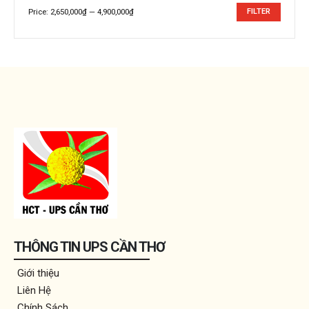
Price:
2,650,000₫
—
4,900,000₫
FILTER
Min
Max
price
price
THÔNG TIN UPS CẦN THƠ
Giới thiệu
Liên Hệ
Chính Sách