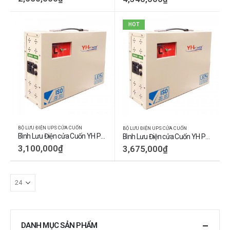
HOT
BỘ LƯU ĐIỆN UPS CỬA CUỐN
BỘ LƯU ĐIỆN UPS CỬA CUỐN
Bình Lưu Điện cửa Cuốn YH POWER (YP400)
Bình Lưu Điện cửa Cuốn YH POWER (YP600)
3,100,000
₫
3,675,000
₫
DANH MỤC SẢN PHẨM