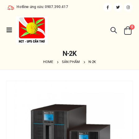
Hotline ứng cứu: 0907.390.417
0
N-2K
HOME
SẢN PHẨM
N-2K