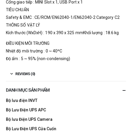
Cổng giao tiếp : MINI Slot x 1, USB Port x 1
TIÊU CHUẨN
Safety & EMC : CE/RCM/EN62040-1/EN62040-2 Category C2
THÔNG SỐ VẬT LÝ
Kích thước (WxDxH) : 190 x 390 x 325 mmKhối lượng : 18.6 kg
ĐIỀU KIỆN MÔI TRƯỜNG
Nhiệt độ môi trường : 0 ~ 40ºC
Độ ẩm : 5 ~ 95% (non-condensing)
REVIEWS (0)
DANH MỤC SẢN PHẨM
Bộ lưu điện INVT
Bộ Lưu Điện UPS APC
Bộ lưu Điện UPS Camera
Bộ Lưu Điện UPS Cửa Cuốn