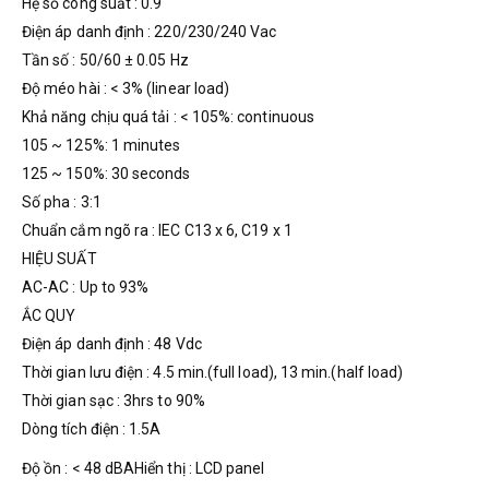
Hệ số công suất : 0.9
Điện áp danh định : 220/230/240 Vac
Tần số : 50/60 ± 0.05 Hz
Độ méo hài : < 3% (linear load)
Khả năng chịu quá tải : < 105%: continuous
105 ~ 125%: 1 minutes
125 ~ 150%: 30 seconds
Số pha : 3:1
Chuẩn cắm ngõ ra : IEC C13 x 6, C19 x 1
HIỆU SUẤT
AC-AC : Up to 93%
ẮC QUY
Điện áp danh định : 48 Vdc
Thời gian lưu điện : 4.5 min.(full load), 13 min.(half load)
Thời gian sạc : 3hrs to 90%
Dòng tích điện : 1.5A
Độ ồn : < 48 dBAHiển thị : LCD panel