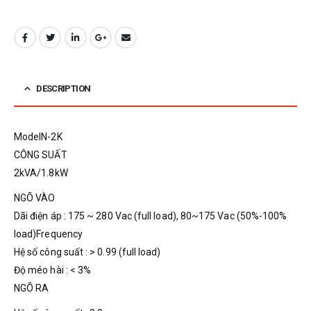
DESCRIPTION
ModelN-2K
CÔNG SUẤT
2kVA/1.8kW
NGÕ VÀO
Dãi điện áp : 175 ~ 280 Vac (full load), 80~175 Vac (50%-100%
load)Frequency
Hệ số công suất : > 0.99 (full load)
Độ méo hài : < 3%
NGÕ RA