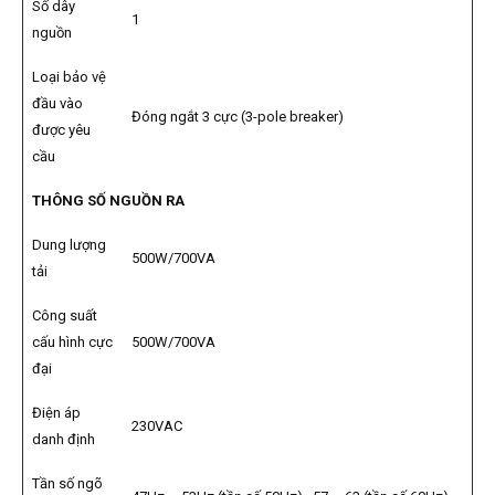
Số dây
1
nguồn
Loại bảo vệ
đầu vào
Đóng ngắt 3 cực (3-pole breaker)
được yêu
cầu
THÔNG SỐ NGUỒN RA
Dung lượng
500W/700VA
tải
Công suất
cấu hình cực
500W/700VA
đại
Điện áp
230VAC
danh định
Tần số ngõ