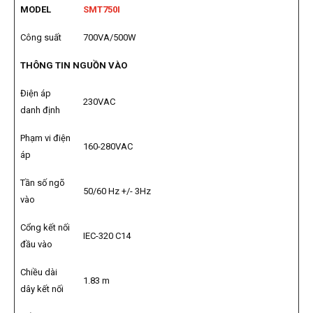
MODEL
SMT750I
Công suất
700VA/500W
THÔNG TIN NGUỒN VÀO
Điện áp
230VAC
danh định
Phạm vi điện
160-280VAC
áp
Tần số ngõ
50/60 Hz +/- 3Hz
vào
Cổng kết nối
IEC-320 C14
đầu vào
Chiều dài
1.83 m
dây kết nối