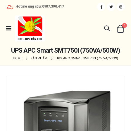
Hotline ứng cứu: 0907.390.417
0
UPS APC Smart SMT750I (750VA/500W)
HOME
SẢN PHẨM
UPS APC SMART SMT750I (750VA/500W)