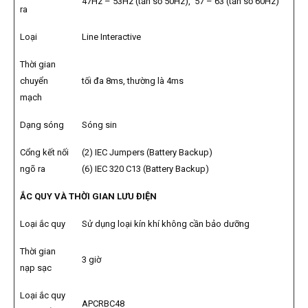
47Hz – 53Hz (tần số 50Hz), 57 – 63 (tần số 60Hz)
ra
Loại
Line Interactive
Thời gian
chuyển
tối đa 8ms, thường là 4ms
mạch
Dạng sóng
Sóng sin
Cổng kết nối
(2) IEC Jumpers (Battery Backup)
ngõ ra
(6) IEC 320 C13 (Battery Backup)
ẮC QUY VÀ THỜI GIAN LƯU ĐIỆN
Loại ắc quy
Sử dụng loại kín khí không cần bảo dưỡng
Thời gian
3 giờ
nạp sạc
Loại ắc quy
APCRBC48