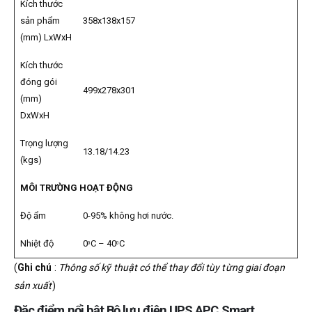
Kích thước
sản phẩm
358x138x157
(mm) LxWxH
Kích thước
đóng gói
499x278x301
(mm)
DxWxH
Trọng lượng
13.18/14.23
(kgs)
MÔI TRƯỜNG HOẠT ĐỘNG
Độ ẩm
0-95% không hơi nước.
Nhiệt độ
0
C – 40
C
0
0
(
Ghi chú
:
Thông số kỹ thuật có thể thay đổi tùy từng giai đoạn
sản xuất
)
Đặc điểm nổi bật Bộ lưu điện UPS APC Smart