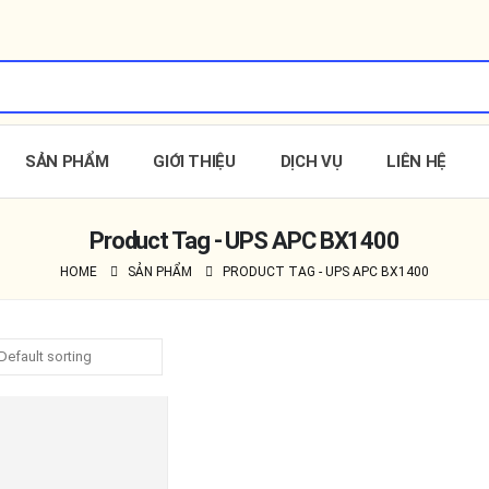
SẢN PHẨM
GIỚI THIỆU
DỊCH VỤ
LIÊN HỆ
Product Tag - UPS APC BX1400
HOME
SẢN PHẨM
PRODUCT TAG -
UPS APC BX1400