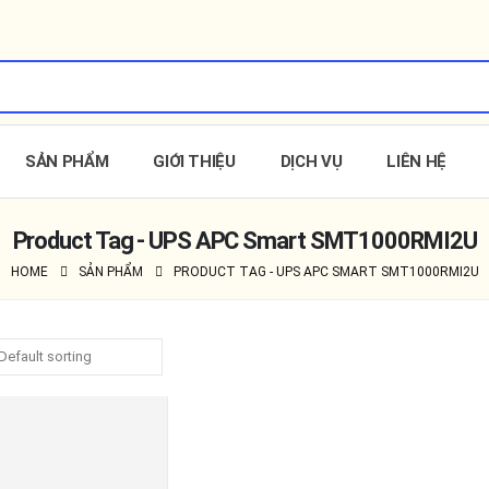
SẢN PHẨM
GIỚI THIỆU
DỊCH VỤ
LIÊN HỆ
Product Tag - UPS APC Smart SMT1000RMI2U
HOME
SẢN PHẨM
PRODUCT TAG -
UPS APC SMART SMT1000RMI2U