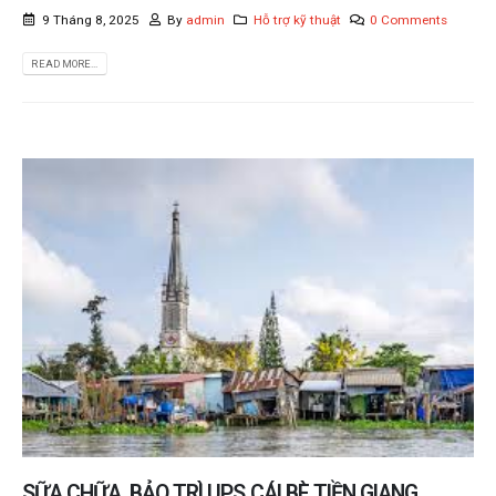
9 Tháng 8, 2025
By
admin
Hỗ trợ kỹ thuật
0 Comments
READ MORE...
SỮA CHỮA, BẢO TRÌ UPS CÁI BÈ TIỀN GIANG