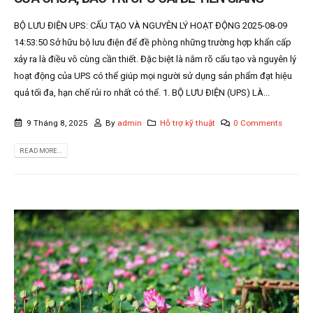
BỘ LƯU ĐIỆN UPS: CẤU TẠO VÀ NGUYÊN LÝ HOẠT ĐỘNG 2025-08-09
14:53:50 Sở hữu bộ lưu điện để đề phòng những trường hợp khẩn cấp
xảy ra là điều vô cùng cần thiết. Đặc biệt là nắm rõ cấu tạo và nguyên lý
hoạt động của UPS có thể giúp mọi người sử dụng sản phẩm đạt hiệu
quả tối đa, hạn chế rủi ro nhất có thể. 1. BỘ LƯU ĐIỆN (UPS) LÀ...
9 Tháng 8, 2025
By
admin
Hỗ trợ kỹ thuật
0 Comments
READ MORE...