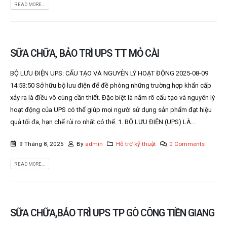
READ MORE...
SỮA CHỮA, BẢO TRÌ UPS TT MỎ CÀI
BỘ LƯU ĐIỆN UPS: CẤU TẠO VÀ NGUYÊN LÝ HOẠT ĐỘNG 2025-08-09
14:53:50 Sở hữu bộ lưu điện để đề phòng những trường hợp khẩn cấp
xảy ra là điều vô cùng cần thiết. Đặc biệt là nắm rõ cấu tạo và nguyên lý
hoạt động của UPS có thể giúp mọi người sử dụng sản phẩm đạt hiệu
quả tối đa, hạn chế rủi ro nhất có thể. 1. BỘ LƯU ĐIỆN (UPS) LÀ...
9 Tháng 8, 2025
By
admin
Hỗ trợ kỹ thuật
0 Comments
READ MORE...
SỮA CHỮA,BẢO TRÌ UPS TP GÒ CÔNG TIỀN GIANG