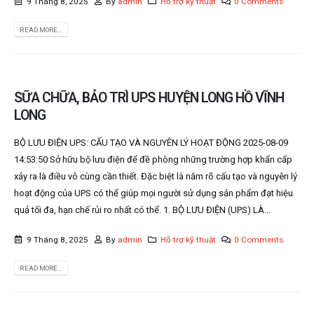
9 Tháng 8, 2025
By
admin
Hỗ trợ kỹ thuật
0 Comments
READ MORE...
SỮA CHỮA, BẢO TRÌ UPS HUYỆN LONG HỒ VĨNH
LONG
BỘ LƯU ĐIỆN UPS: CẤU TẠO VÀ NGUYÊN LÝ HOẠT ĐỘNG 2025-08-09
14:53:50 Sở hữu bộ lưu điện để đề phòng những trường hợp khẩn cấp
xảy ra là điều vô cùng cần thiết. Đặc biệt là nắm rõ cấu tạo và nguyên lý
hoạt động của UPS có thể giúp mọi người sử dụng sản phẩm đạt hiệu
quả tối đa, hạn chế rủi ro nhất có thể. 1. BỘ LƯU ĐIỆN (UPS) LÀ...
9 Tháng 8, 2025
By
admin
Hỗ trợ kỹ thuật
0 Comments
READ MORE...