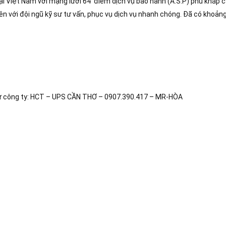
tại Việt Nam với mạng lưới 64 điểm dịch vụ bảo hành (A.S.P) phủ khắp 
 với đội ngũ kỹ sư tư vấn, phục vụ dịch vụ nhanh chóng. Đã có khoản
n từ công ty: HCT – UPS CẦN THƠ – 0907.390.417 – MR-HÒA