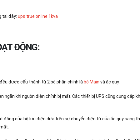
 tại đây:
ups true online 1kva
OẠT ĐỘNG:
u đều được cấu thành từ 2 bộ phận chính là
bộ Main
và ắc quy.
ian ngắn khi nguồn điện chính bị mất. Các thiết bị UPS cũng cung cấp k
oạt động của bộ lưu điện dựa trên sự chuyển điện từ của ắc quy sang t
 mất.