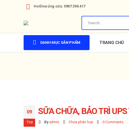
Hotline ứng cứu: 0907.390.417
TRANG CHỦ
DANH MỤC SẢN PHẨM
SỮA CHỮA, BẢO TRÌ UPS
09
By
admin
Chưa phân loại
0 Comments
Th8