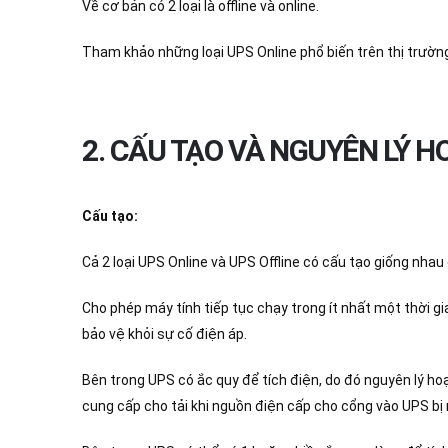
Về cơ bản có 2 loại là offline và online.
Tham khảo những loại UPS Online phổ biến trên thị trường
2. CẤU TẠO VÀ NGUYÊN LÝ H
Cấu tạo:
Cả 2 loại UPS Online và UPS Offline có cấu tạo giống nha
Cho phép máy tính tiếp tục chạy trong ít nhất một thời g
bảo vệ khỏi sự cố điện áp.
Bên trong UPS có ắc quy để tích điện, do đó nguyên lý h
cung cấp cho tải khi nguồn điện cấp cho cổng vào UPS bị