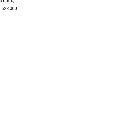
cả nước,
g 528.000