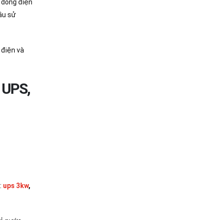
 dòng điện
ầu sử
 điện và
 UPS,
:
ups 3kw
,