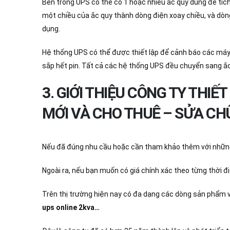
Bên trong UPS có thể có 1 hoặc nhiều ắc quy dùng để tíc
một chiều của ắc quy thành dòng điện xoay chiều, và dòn
dụng.
Hệ thống UPS có thể được thiết lập để cảnh báo các máy 
sắp hết pin. Tất cả các hệ thống UPS đều chuyển sang ắc
3. GIỚI THIỆU CÔNG TY THIẾ
MỚI VÀ CHO THUÊ – SỬA CH
Nếu đã đúng nhu cầu hoặc cần tham khảo thêm với nhữ
Ngoài ra, nếu bạn muốn có giá chính xác theo từng thời đi
Trên thị trường hiện nay có đa dạng các dòng sản phẩm 
ups online 2kva…