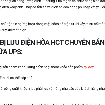
h trữ nguồn năng lượng điện. Sử dụng 1 bo mạch có chức năng biến đổi
g điện xoay chiều này có tần số và điện áp dao động phù hợp với yêu c
chủ tập tin ngừng hoạt động một cách có trật tự khi xảy ra sự cố mất
 quy khi mất điện.
T BỊ LƯU ĐIỆN HÒA HCT CHUYÊN BÁN
ỮA UPS:
ng sản phẩm khác. Đừng ngần ngại tham khảo sản phẩm
tại đây
ểm thì có thể cập nhật.
với công suất khác nhau phù hợp với từng nhu cầu của khách hàng như