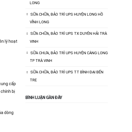
LONG
SỮA CHỮA, BẢO TRÌ UPS HUYỆN LONG HỒ
VĨNH LONG
SỮA CHỮA, BẢO TRÌ UPS TX DUYÊN HẢI TRÀ
ên lý hoạt
VINH
SỮA CHƯA, BẢO TRÌ UPS HUYỆN CÀNG LONG
TP TRÀ VINH
SỮA CHỮA, BẢO TRÌ UPS TT BÌNH ĐẠI BẾN
TRE
 cung cấp
 chính bị
BÌNH LUẬN GẦN ĐÂY
của dòng