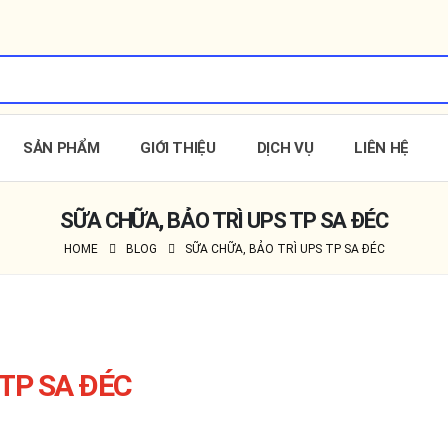
SẢN PHẨM
GIỚI THIỆU
DỊCH VỤ
LIÊN HỆ
SỮA CHỮA, BẢO TRÌ UPS TP SA ĐÉC
HOME
BLOG
SỮA CHỮA, BẢO TRÌ UPS TP SA ĐÉC
 TP SA ĐÉC